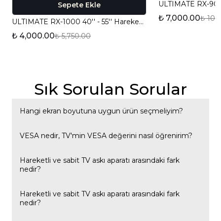
Sepete Ekle
₺ 7,000.00
₺ 10,
ULTIMATE RX-1000 40'' - 55'' Hareketli TV Askı Aparatı
₺ 4,000.00
₺ 5,750.00
Sık Sorulan Sorular
Hangi ekran boyutuna uygun ürün seçmeliyim?
Her modelimizin uyumlu olduğu ekran boyutu aralığı ve
VESA nedir, TV'min VESA değerini nasıl öğrenirim?
VESA değeri ürün sayfasında belirtilmektedir; TV'nizin
ölçüsüne göre uygun modeli seçebilirsiniz.
VESA, TV'nizin arkasındaki montaj deliklerinin standart
Hareketli ve sabit TV askı aparatı arasındaki fark
nedir?
ölçüsünü ifade eder. Bu bilgiyi TV'nizin kullanım
kılavuzunda veya arka panelindeki etikette bulabilirsiniz.
Hareketli modeller TV'nin açısını ve duvara olan mesafesini
Hareketli ve sabit TV askı aparatı arasındaki fark
nedir?
ayarlamanıza imkân tanır; sabit modeller ise TV'yi duvara
sabit, tek bir konumda monte eder.