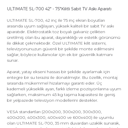
ULTIMATE SL-700 42" - 75"Kilitli Sabit TV Askı Aparatı
ULTIMATE SL-700, 42 inç ile 75 inç ekran boyutları
arasında uyum sağlayan, yüksek kaliteli bir sabit TV askı
aparatıdır. Elektrostatik toz boyalı galvaniz çelikten
üretilmiş olan bu aparat, dayanıklılığı ve estetik görünümü
ile dikkat çekmektedir. Özel ULTIMATE kilit sistemi,
televizyonunuzun güvenli bir şekilde monte edilmesini
sağlar, böylece kullanıcılar için ek bir güvenlik katmanı
sunar.
Aparat, yatay ekseni hassas bir şekilde ayarlamak için
entegre bir su terazisi ile donatılmıştır. Bu özellik, montaj
sırasında mükemmel hizalamayı garanti eder. Üç
kademeli yükseklik ayarı, farklı izleme pozisyonlarına uyum
sağlarken, maksimum 45 kg taşıma kapasitesi ile geniş
bir yelpazede televizyon modellerini destekler.
VESA standartları (200x200, 300x200, 300x300,
400x200, 400x300, 400x400 ve 600x400) ile uyumlu
olan ULTIMATE SL-700, 35 mm duvardan uzaklık sunarak,