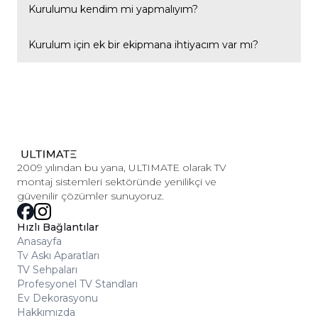
Hareketli modeller TV'nin açısını ve duvara olan mesafesini
Kurulumu kendim mi yapmalıyım?
ayarlamanıza imkân tanır; sabit modeller ise TV'yi duvara
sabit, tek bir konumda monte eder.
Çoğu modelimiz temel el aletleriyle kendi başınıza
Kurulum için ek bir ekipmana ihtiyacım var mı?
kurulabilecek şekilde tasarlanmıştır; büyük ekranlı veya
hareketli modellerde profesyonel destek almanızı öneririz.
Ürünle birlikte temel bağlantı parçaları gönderilir.
Duvarınızın tipine (beton, alçıpan vb.) göre ek
dübel/aparat gerekebilir; ürün sayfasındaki teknik detayları
incelemenizi öneririz.
2009 yılından bu yana, ULTIMATE olarak TV
montaj sistemleri sektöründe yenilikçi ve
güvenilir çözümler sunuyoruz.
Hızlı Bağlantılar
Anasayfa
Tv Askı Aparatları
TV Sehpaları
Profesyonel TV Standları
Ev Dekorasyonu
Hakkımızda