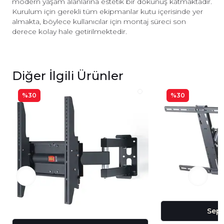
modern yaşam alanlarına estetik bir dokunuş katmaktadır.
Kurulum için gerekli tüm ekipmanlar kutu içerisinde yer
almakta, böylece kullanıcılar için montaj süreci son
derece kolay hale getirilmektedir.
Diğer İlgili Ürünler
%30
%30
Sepe