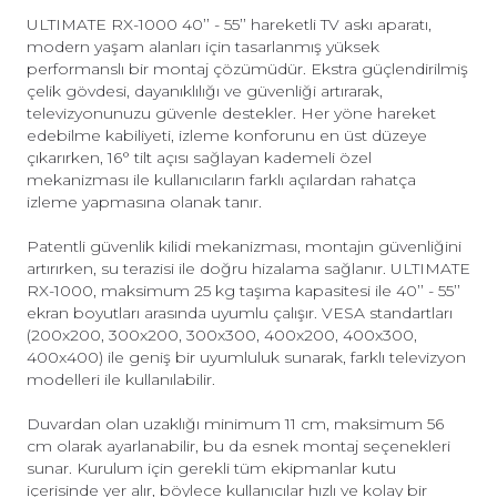
ULTIMATE RX-1000 40’’ - 55’’ hareketli TV askı aparatı,
modern yaşam alanları için tasarlanmış yüksek
performanslı bir montaj çözümüdür. Ekstra güçlendirilmiş
çelik gövdesi, dayanıklılığı ve güvenliği artırarak,
televizyonunuzu güvenle destekler. Her yöne hareket
edebilme kabiliyeti, izleme konforunu en üst düzeye
çıkarırken, 16° tilt açısı sağlayan kademeli özel
mekanizması ile kullanıcıların farklı açılardan rahatça
izleme yapmasına olanak tanır.
Patentli güvenlik kilidi mekanizması, montajın güvenliğini
artırırken, su terazisi ile doğru hizalama sağlanır. ULTIMATE
RX-1000, maksimum 25 kg taşıma kapasitesi ile 40’’ - 55’’
ekran boyutları arasında uyumlu çalışır. VESA standartları
(200x200, 300x200, 300x300, 400x200, 400x300,
400x400) ile geniş bir uyumluluk sunarak, farklı televizyon
modelleri ile kullanılabilir.
Duvardan olan uzaklığı minimum 11 cm, maksimum 56
cm olarak ayarlanabilir, bu da esnek montaj seçenekleri
sunar. Kurulum için gerekli tüm ekipmanlar kutu
içerisinde yer alır, böylece kullanıcılar hızlı ve kolay bir