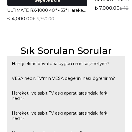
Sepete Ekle
₺ 7,000.00
₺ 10,
ULTIMATE RX-1000 40'' - 55'' Hareketli TV Askı Aparatı
₺ 4,000.00
₺ 5,750.00
Sık Sorulan Sorular
Hangi ekran boyutuna uygun ürün seçmeliyim?
Her modelimizin uyumlu olduğu ekran boyutu aralığı ve
VESA nedir, TV'min VESA değerini nasıl öğrenirim?
VESA değeri ürün sayfasında belirtilmektedir; TV'nizin
ölçüsüne göre uygun modeli seçebilirsiniz.
VESA, TV'nizin arkasındaki montaj deliklerinin standart
Hareketli ve sabit TV askı aparatı arasındaki fark
nedir?
ölçüsünü ifade eder. Bu bilgiyi TV'nizin kullanım
kılavuzunda veya arka panelindeki etikette bulabilirsiniz.
Hareketli modeller TV'nin açısını ve duvara olan mesafesini
Hareketli ve sabit TV askı aparatı arasındaki fark
nedir?
ayarlamanıza imkân tanır; sabit modeller ise TV'yi duvara
sabit, tek bir konumda monte eder.