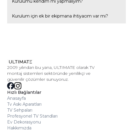
Hareketli modeller TV'nin açısını ve duvara olan mesafesini
Kurulumu kendim mi yapmalıyım?
ayarlamanıza imkân tanır; sabit modeller ise TV'yi duvara
sabit, tek bir konumda monte eder.
Çoğu modelimiz temel el aletleriyle kendi başınıza
Kurulum için ek bir ekipmana ihtiyacım var mı?
kurulabilecek şekilde tasarlanmıştır; büyük ekranlı veya
hareketli modellerde profesyonel destek almanızı öneririz.
Ürünle birlikte temel bağlantı parçaları gönderilir.
Duvarınızın tipine (beton, alçıpan vb.) göre ek
dübel/aparat gerekebilir; ürün sayfasındaki teknik detayları
incelemenizi öneririz.
2009 yılından bu yana, ULTIMATE olarak TV
montaj sistemleri sektöründe yenilikçi ve
güvenilir çözümler sunuyoruz.
Hızlı Bağlantılar
Anasayfa
Tv Askı Aparatları
TV Sehpaları
Profesyonel TV Standları
Ev Dekorasyonu
Hakkımızda