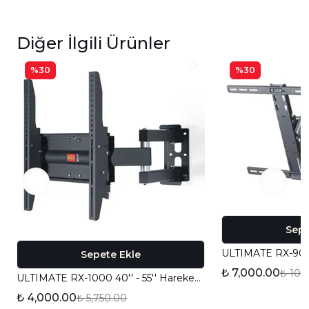
Diğer İlgili Ürünler
%30
%30
Sepe
Sepete Ekle
₺ 7,000.00
₺ 10,
ULTIMATE RX-1000 40'' - 55'' Hareketli TV Askı Aparatı
₺ 4,000.00
₺ 5,750.00