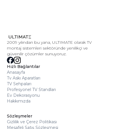
hareketli modellerde profesyonel destek almanızı öneririz.
Ürünle birlikte temel bağlantı parçaları gönderilir.
Duvarınızın tipine (beton, alçıpan vb.) göre ek
dübel/aparat gerekebilir; ürün sayfasındaki teknik detayları
incelemenizi öneririz.
2009 yılından bu yana, ULTIMATE olarak TV
montaj sistemleri sektöründe yenilikçi ve
güvenilir çözümler sunuyoruz.
Hızlı Bağlantılar
Anasayfa
Tv Askı Aparatları
TV Sehpaları
Profesyonel TV Standları
Ev Dekorasyonu
Hakkımızda
Sözleşmeler
Gizlilik ve Çerez Politikası
Mesafeli Satış Sözleşmesi