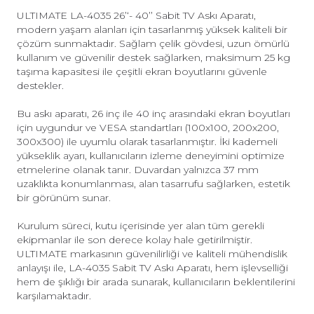
ULTIMATE LA-4035 26’‘- 40’’ Sabit TV Askı Aparatı,
modern yaşam alanları için tasarlanmış yüksek kaliteli bir
çözüm sunmaktadır. Sağlam çelik gövdesi, uzun ömürlü
kullanım ve güvenilir destek sağlarken, maksimum 25 kg
taşıma kapasitesi ile çeşitli ekran boyutlarını güvenle
destekler.
Bu askı aparatı, 26 inç ile 40 inç arasındaki ekran boyutları
için uygundur ve VESA standartları (100x100, 200x200,
300x300) ile uyumlu olarak tasarlanmıştır. İki kademeli
yükseklik ayarı, kullanıcıların izleme deneyimini optimize
etmelerine olanak tanır. Duvardan yalnızca 37 mm
uzaklıkta konumlanması, alan tasarrufu sağlarken, estetik
bir görünüm sunar.
Kurulum süreci, kutu içerisinde yer alan tüm gerekli
ekipmanlar ile son derece kolay hale getirilmiştir.
ULTIMATE markasının güvenilirliği ve kaliteli mühendislik
anlayışı ile, LA-4035 Sabit TV Askı Aparatı, hem işlevselliği
hem de şıklığı bir arada sunarak, kullanıcıların beklentilerini
karşılamaktadır.