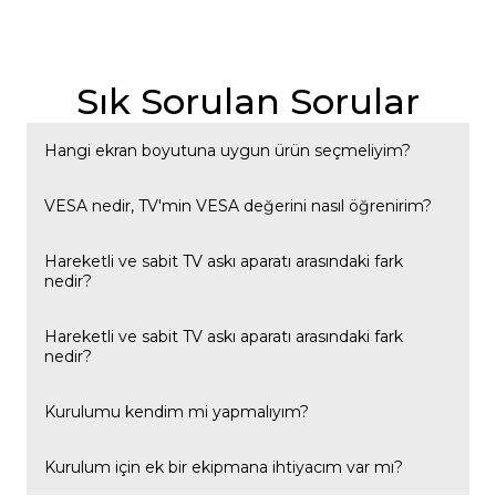
Sık Sorulan Sorular
Hangi ekran boyutuna uygun ürün seçmeliyim?
Her modelimizin uyumlu olduğu ekran boyutu aralığı ve
VESA nedir, TV'min VESA değerini nasıl öğrenirim?
VESA değeri ürün sayfasında belirtilmektedir; TV'nizin
ölçüsüne göre uygun modeli seçebilirsiniz.
VESA, TV'nizin arkasındaki montaj deliklerinin standart
Hareketli ve sabit TV askı aparatı arasındaki fark
nedir?
ölçüsünü ifade eder. Bu bilgiyi TV'nizin kullanım
kılavuzunda veya arka panelindeki etikette bulabilirsiniz.
Hareketli modeller TV'nin açısını ve duvara olan mesafesini
Hareketli ve sabit TV askı aparatı arasındaki fark
nedir?
ayarlamanıza imkân tanır; sabit modeller ise TV'yi duvara
sabit, tek bir konumda monte eder.
Hareketli modeller TV'nin açısını ve duvara olan mesafesini
Kurulumu kendim mi yapmalıyım?
ayarlamanıza imkân tanır; sabit modeller ise TV'yi duvara
sabit, tek bir konumda monte eder.
Çoğu modelimiz temel el aletleriyle kendi başınıza
Kurulum için ek bir ekipmana ihtiyacım var mı?
kurulabilecek şekilde tasarlanmıştır; büyük ekranlı veya